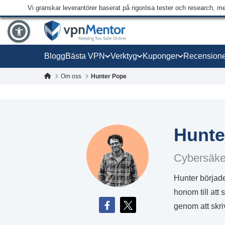
Vi granskar leverantörer baserat på rigorösa tester och research, m
Blogg
Bästa VPN
Verktyg
Kuponger
Recensione
Om oss
Hunter Pope
Hunte
Cybersäke
Hunter började
honom till att
genom att skri