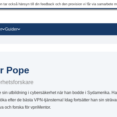
en tar också hänsyn till din feedback och den provision vi får via samarbete 
r
Guider
r Pope
rhetsforskare
 sin utbildning i cybersäkerhet när han bodde i Sydamerika. Ha
 söka efter de bästa VPN-tjänsterna! Idag fortsätter han sin sträv
va och forska för vpnMentor.