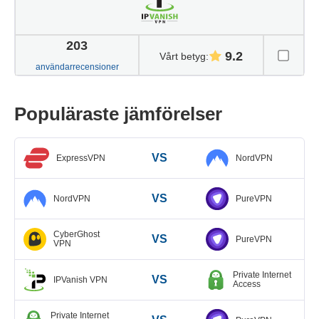
203
9.2
Vårt betyg
:
användarrecensioner
Populäraste jämförelser
VS
ExpressVPN
NordVPN
VS
NordVPN
PureVPN
CyberGhost
VS
PureVPN
VPN
Private Internet
VS
IPVanish VPN
Access
Private Internet