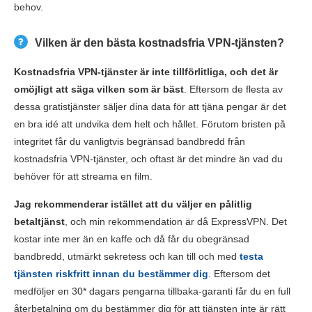
behov.
Vilken är den bästa kostnadsfria VPN-tjänsten?
Kostnadsfria VPN-tjänster är inte tillförlitliga, och det är
omöjligt att säga vilken som är bäst
. Eftersom de flesta av
dessa gratistjänster säljer dina data för att tjäna pengar är det
en bra idé att undvika dem helt och hållet. Förutom bristen på
integritet får du vanligtvis begränsad bandbredd från
kostnadsfria VPN-tjänster, och oftast är det mindre än vad du
behöver för att streama en film.
Jag rekommenderar istället att du väljer en pålitlig
betaltjänst
, och min rekommendation är då ExpressVPN. Det
kostar inte mer än en kaffe och då får du obegränsad
bandbredd, utmärkt sekretess och kan till och med
testa
tjänsten riskfritt innan du bestämmer dig
. Eftersom det
medföljer en 30
*
dagars pengarna tillbaka-garanti får du en full
återbetalning om du bestämmer dig för att tjänsten inte är rätt