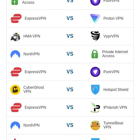
VS
PureVPN
Access
VS
ExpressVPN
Proton VPN
VS
HMA VPN
VyprVPN
Private Internet
VS
NordVPN
Access
VS
ExpressVPN
PureVPN
CyberGhost
VS
Hotspot Shield
VPN
VS
ExpressVPN
IPVanish VPN
TunnelBear
VS
NordVPN
VPN