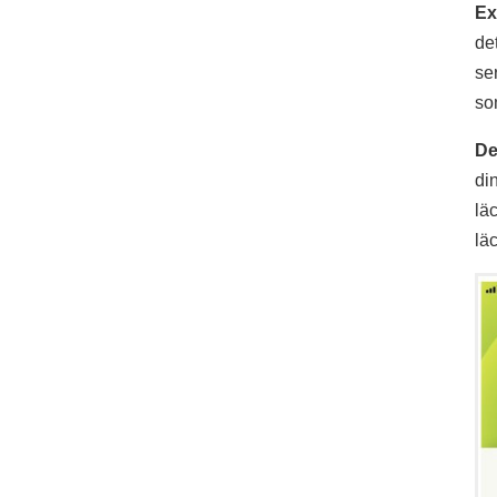
Ex
de
se
so
De
di
lä
läc