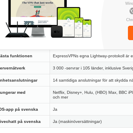
Win
Chr
ästa funktionen
ExpressVPNs egna Lightway-protokoll är ex
ervernätverk
3 000 -servrar i 105 länder, inklusive Sveri
nhetsanslutningar
14 samtidiga anslutningar för att skydda n
ungerar med
Netflix, Disney+, Hulu, (HBO) Max, BBC i
och mer
OS-app på svenska
Ja
ivechatt på svenska
Ja (maskinöversättningar)