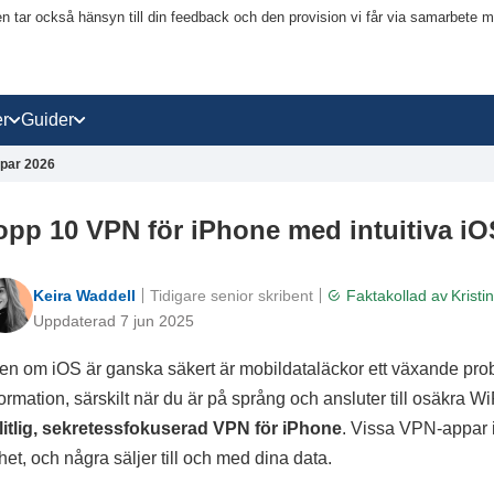
en tar också hänsyn till din feedback och den provision vi får via samarbete 
r
Guider
ppar 2026
opp 10 VPN för iPhone med intuitiva iO
Keira Waddell
Tidigare senior skribent
Faktakollad av
Krist
Uppdaterad 7 jun 2025
en om iOS är ganska säkert är mobildataläckor ett växande pro
formation, särskilt när du är på språng och ansluter till osäkra W
litlig, sekretessfokuserad VPN för iPhone
. Vissa VPN-appar i 
het, och några säljer till och med dina data.