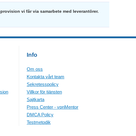
provision vi får via samarbete med leverantörer.
Info
Om oss
Kontakta vårt team
Sekretesspolicy
sion
Villkor för tjänsten
Sajtkarta
Press Center - vpnMentor
DMCA Policy
Testmetodik