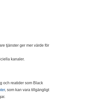
gare tjänster ger mer värde för
iella kanaler.
g och reatider som Black
ter
, som kan vara tillgängligt
gar.