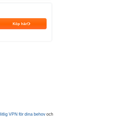
Köp här!
litlig VPN för dina behov
och