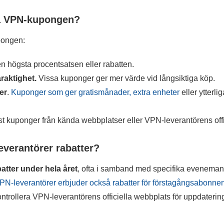
ta VPN-kupongen?
pongen:
den högsta procentsatsen eller rabatten.
raktighet.
Vissa kuponger ger mer värde vid långsiktiga köp.
er
.
Kuponger som ger gratismånader, extra enheter
eller ytterli
 kuponger från kända webbplatser eller VPN-leverantörens offic
everantörer rabatter?
atter under hela året
, ofta i samband med specifika eveneman
N-leverantörer erbjuder också rabatter för förstagångsabonnen
t kontrollera VPN-leverantörens officiella webbplats för uppdaterin