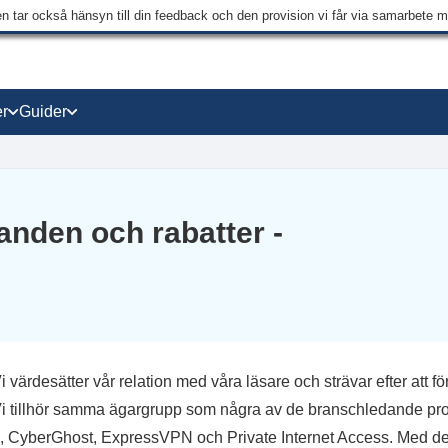
en tar också hänsyn till din feedback och den provision vi får via samarbete 
r
Guider
nden och rabatter -
ärdesätter vår relation med våra läsare och strävar efter att fö
. Vi tillhör samma ägargrupp som några av de branschledande p
, CyberGhost, ExpressVPN och Private Internet Access. Med det 