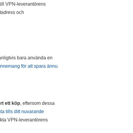
till VPN-leverantörens
stadress och
anligtvis bara använda en
bonnemang för att spara ännu
rt ett köp
, eftersom dessa
ta tills ditt nuvarande
takta VPN-leverantörens