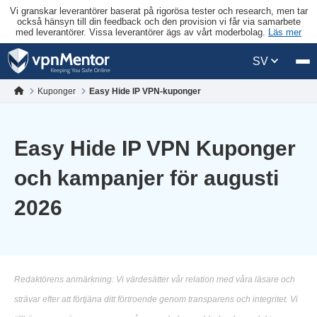
Vi granskar leverantörer baserat på rigorösa tester och research, men tar
också hänsyn till din feedback och den provision vi får via samarbete
med leverantörer. Vissa leverantörer ägs av vårt moderbolag.
Läs mer
SV
Kuponger
Easy Hide IP VPN-kuponger
Easy Hide IP VPN Kuponger
och kampanjer för augusti
2026
Redaktörens anmärkning: Vi värdesätter vår relation med våra läsare och
strävar efter att förtjäna ditt förtroende genom transparens och integritet. Vi