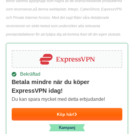
tillhör samma ägargrupp som några av de branschledande produkterna
som recenseras på denna webbplats: Intego, CyberGhost, ExpressVPN
och Private Internet Access. Med det sagt följer våra detaljerade
recensioner en strikt metod som undersöker alla relevanta
prestandafaktorer för att hjälpa dig att komma fram till din egen slutsats.
Bekräftad
Betala mindre när du köper
ExpressVPN idag!
Du kan spara mycket med detta erbjudande!
Köp här!
Kampanj