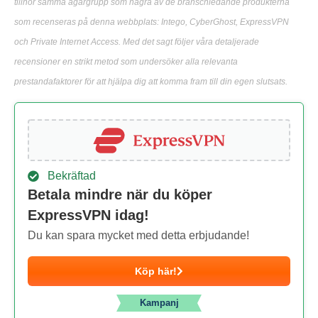
tillhör samma ägargrupp som några av de branschledande produkterna
som recenseras på denna webbplats: Intego, CyberGhost, ExpressVPN
och Private Internet Access. Med det sagt följer våra detaljerade
recensioner en strikt metod som undersöker alla relevanta
prestandafaktorer för att hjälpa dig att komma fram till din egen slutsats.
Bekräftad
Betala mindre när du köper
ExpressVPN idag!
Du kan spara mycket med detta erbjudande!
Köp här!
Kampanj