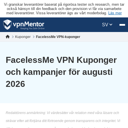
Vi granskar leverantörer baserat på rigorösa tester och research, men tar
också hänsyn till din feedback och den provision vi får via samarbete
med leverantörer. Vissa leverantörer ägs av vårt moderbolag.
Läs mer
SV
Kuponger
FacelessMe VPN-kuponger
FacelessMe VPN Kuponger
och kampanjer för augusti
2026
Redaktörens anmärkning: Vi värdesätter vår relation med våra läsare och
strävar efter att förtjäna ditt förtroende genom transparens och integritet. Vi