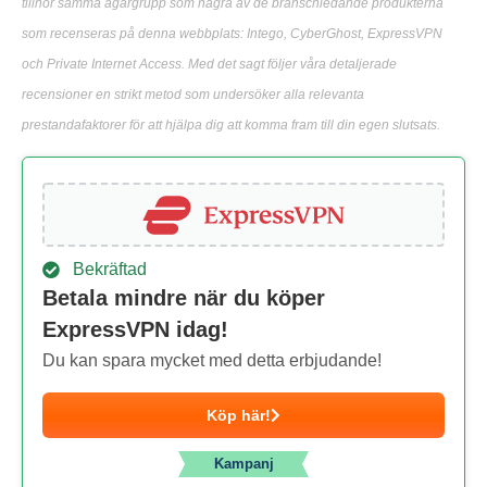
tillhör samma ägargrupp som några av de branschledande produkterna
som recenseras på denna webbplats: Intego, CyberGhost, ExpressVPN
och Private Internet Access. Med det sagt följer våra detaljerade
recensioner en strikt metod som undersöker alla relevanta
prestandafaktorer för att hjälpa dig att komma fram till din egen slutsats.
Bekräftad
Betala mindre när du köper
ExpressVPN idag!
Du kan spara mycket med detta erbjudande!
Köp här!
Kampanj