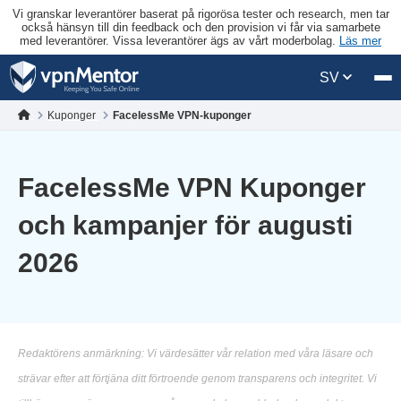
Vi granskar leverantörer baserat på rigorösa tester och research, men tar
också hänsyn till din feedback och den provision vi får via samarbete
med leverantörer. Vissa leverantörer ägs av vårt moderbolag.
Läs mer
SV
Kuponger
FacelessMe VPN-kuponger
FacelessMe VPN Kuponger
och kampanjer för augusti
2026
Redaktörens anmärkning: Vi värdesätter vår relation med våra läsare och
strävar efter att förtjäna ditt förtroende genom transparens och integritet. Vi