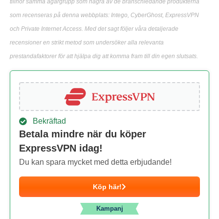
tillhör samma ägargrupp som några av de branschledande produkterna
som recenseras på denna webbplats: Intego, CyberGhost, ExpressVPN
och Private Internet Access. Med det sagt följer våra detaljerade
recensioner en strikt metod som undersöker alla relevanta
prestandafaktorer för att hjälpa dig att komma fram till din egen slutsats.
Bekräftad
Betala mindre när du köper
ExpressVPN idag!
Du kan spara mycket med detta erbjudande!
Köp här!
Kampanj