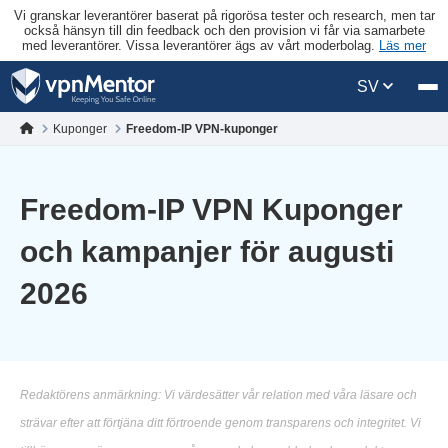
Vi granskar leverantörer baserat på rigorösa tester och research, men tar
också hänsyn till din feedback och den provision vi får via samarbete
med leverantörer. Vissa leverantörer ägs av vårt moderbolag.
Läs mer
SV
Kuponger
Freedom-IP VPN-kuponger
Freedom-IP VPN Kuponger
och kampanjer för augusti
2026
Redaktörens anmärkning: Vi värdesätter vår relation med våra läsare och
strävar efter att förtjäna ditt förtroende genom transparens och integritet. Vi