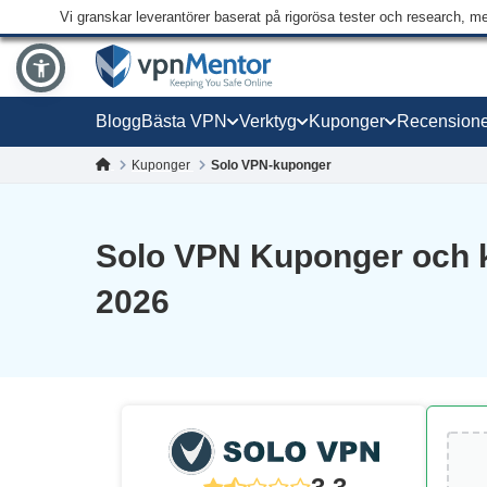
Vi granskar leverantörer baserat på rigorösa tester och research, m
Blogg
Bästa VPN
Verktyg
Kuponger
Recensione
Kuponger
Solo VPN-kuponger
Solo VPN Kuponger och k
2026