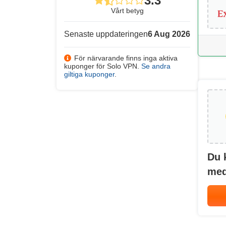
3.3
Vårt betyg
Senaste uppdateringen
6 Aug 2026
För närvarande finns inga aktiva
kuponger för Solo VPN.
Se andra
giltiga kuponger
.
Du 
med