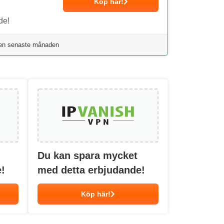
Köp här!
de!
den senaste månaden
Du kan spara mycket
!
med detta erbjudande!
Köp här!