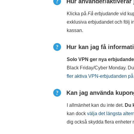
Hur använder/aktiverar
Klicka på
Få erbjudande
vid kup
exklusiva erbjudandet och följ 
kassan.
Hur kan jag få informat
Solo VPN ger nya erbjudanden v
Black Friday/Cyber Monday. Du k
fler aktiva VPN-erbjudanden på
Kan jag använda kuponge
I allmänhet kan du inte det.
Du 
kan dock
välja det längsta alter
dig också skydda flera enheter 