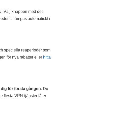
PN. Välj knappen med det
Koden tillämpas automatiskt i
och speciella reaperioder som
n för nya rabatter eller
hitta
dig för första gången.
Du
De flesta VPN-tjänster låter