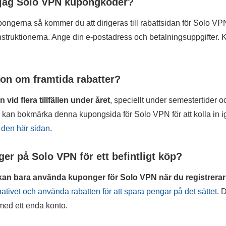
 jag Solo VPN kupongkoder?
ongerna så kommer du att dirigeras till rabattsidan för Solo V
instruktionerna. Ange din e-postadress och betalningsuppgifter. 
ion om framtida rabatter?
id flera tillfällen under året
, speciellt under semestertider 
an bokmärka denna kupongsida för Solo VPN för att kolla in ige
 den här sidan
.
r på Solo VPN för ett befintligt köp?
kan bara använda kuponger för Solo VPN när du registrerar 
nativet och använda rabatten för att spara pengar på det sättet
. 
med ett enda konto.