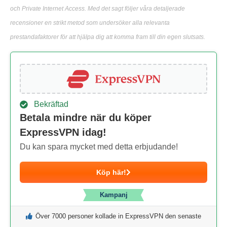
och Private Internet Access. Med det sagt följer våra detaljerade
recensioner en strikt metod som undersöker alla relevanta
prestandafaktorer för att hjälpa dig att komma fram till din egen slutsats.
Bekräftad
Betala mindre när du köper
ExpressVPN idag!
Du kan spara mycket med detta erbjudande!
Köp här!
Kampanj
Över 7000 personer kollade in ExpressVPN den senaste