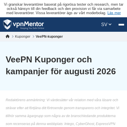
Vi granskar leverantörer baserat på rigorösa tester och research, men tar
också hänsyn till din feedback och den provision vi får via samarbete
med leverantörer. Vissa leverantörer ägs av vårt moderbolag.
Läs mer
SV
Kuponger
VeePN-kuponger
VeePN Kuponger och
kampanjer för augusti 2026
Redaktörens anmärkning: Vi värdesätter vår relation med våra läsare och
strävar efter att förtjäna ditt förtroende genom transparens och integritet. Vi
tillhör samma ägargrupp som några av de branschledande produkterna
som recenseras på denna webbplats: Intego, CyberGhost, ExpressVPN