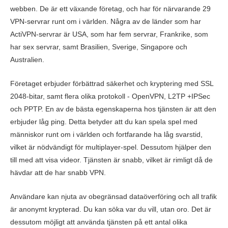
webben. De är ett växande företag, och har för närvarande 29
VPN-servrar runt om i världen. Några av de länder som har
ActiVPN-servrar är USA, som har fem servrar, Frankrike, som
har sex servrar, samt Brasilien, Sverige, Singapore och
Australien.
Företaget erbjuder förbättrad säkerhet och kryptering med SSL
2048-bitar, samt flera olika protokoll - OpenVPN, L2TP +IPSec
och PPTP. En av de bästa egenskaperna hos tjänsten är att den
erbjuder låg ping. Detta betyder att du kan spela spel med
människor runt om i världen och fortfarande ha låg svarstid,
vilket är nödvändigt för multiplayer-spel. Dessutom hjälper den
till med att visa videor. Tjänsten är snabb, vilket är rimligt då de
hävdar att de har snabb VPN.
Användare kan njuta av obegränsad dataöverföring och all trafik
är anonymt krypterad. Du kan söka var du vill, utan oro. Det är
dessutom möjligt att använda tjänsten på ett antal olika