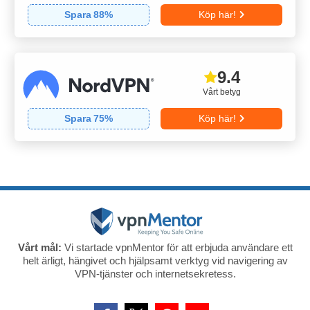
Spara
88
%
Köp här!
9.4
Vårt betyg
Spara
75
%
Köp här!
Vårt mål:
Vi startade vpnMentor för att erbjuda användare ett
helt ärligt, hängivet och hjälpsamt verktyg vid navigering av
VPN-tjänster och internetsekretess.