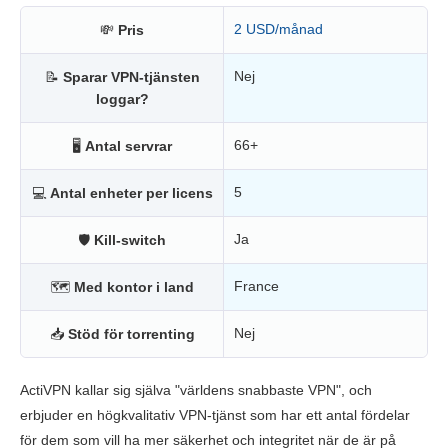
Prissättning
9.4
2 USD/månad
💸
Pris
Pålitlighet & support
8.0
Nej
📝
Sparar VPN-tjänsten
loggar?
66+
🖥
Antal servrar
5
💻
Antal enheter per licens
Ja
🛡
Kill-switch
France
🗺
Med kontor i land
Nej
📥
Stöd för torrenting
ActiVPN kallar sig själva "världens snabbaste VPN", och
erbjuder en högkvalitativ VPN-tjänst som har ett antal fördelar
för dem som vill ha mer säkerhet och integritet när de är på