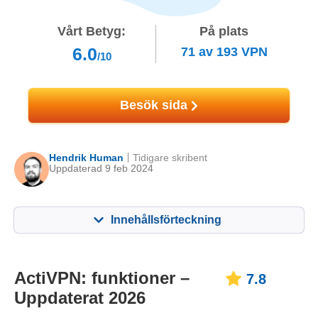
Vårt Betyg:
På plats
6.0
71
av
193
VPN
/10
Besök sida
Hendrik Human
Tidigare skribent
Uppdaterad 9 feb 2024
Innehållsförteckning
Innehåll:
Vårt betyg:
Viktiga funktioner
7.8
ActiVPN: funktioner –
7.8
Uppdaterat 2026
Installation och appar
8.0