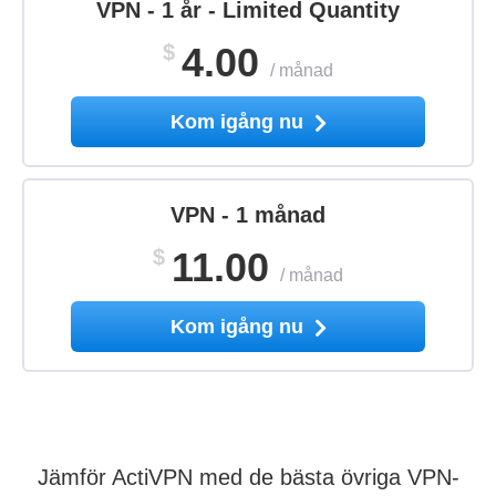
VPN - 1 år - Limited Quantity
$
4.00
/
månad
Kom igång nu
VPN - 1 månad
$
11.00
/
månad
Kom igång nu
Jämför ActiVPN med de bästa övriga VPN-