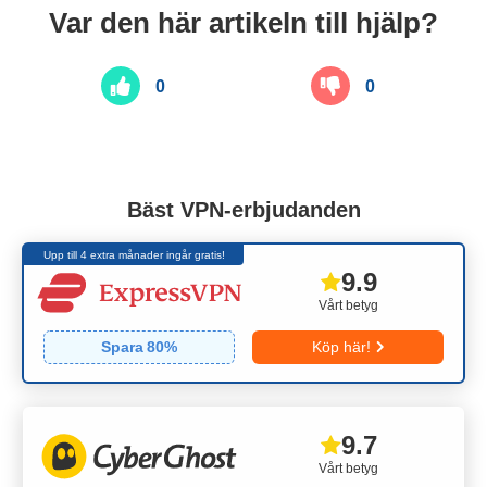
Var den här artikeln till hjälp?
0
0
Bäst VPN-erbjudanden
Upp till 4 extra månader ingår gratis!
9.9
Vårt betyg
Spara
80
%
Köp här!
9.7
Vårt betyg