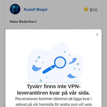
Hastighet
Rudolf Weigel
2
/10
Streaming
Habe Bedenken!
Säkerhet
Habe mich vor vier Tagen bei Globel VPN angemeldet
X
Kundtjänst
und kurzfristig entschieden mich wieder abzumelden.
Habe vergebens eine Möglichkeit zur Abmeldung
gesucht! Über das Kontaktformular habe ich Globel VPN
dreimal gebeten mir eine Möglichkeit zur Abmeldung
bekanntzugeben. Seit meiner Anfrage sind vier Tage
vergangen ohne eine Antwort erhalten zu haben. Im
Kontaktformular ist eine Bearbeitung innerhalb von 24
Stunden angegeben. Das muss allerdings noch nichts
heißen, positive Eindrücke habe ich jedoch nicht! Zumal
Tyvärr finns inte VPN-
eine Adresse auf den Seychellen angeben ist. Habe
leverantören kvar på vår sida.
Screenshots von meinen Kontaktaufnahmen!
Recensionen kommer däremot att ligga kvar i
arkivet på vår hemsida för andra som vill veta