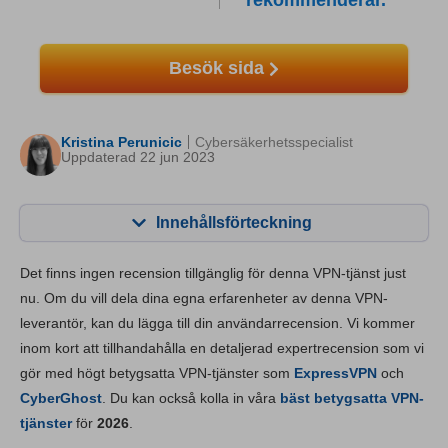
rekommenderar.
Besök sida
Kristina Perunicic
Cybersäkerhetsspecialist
Uppdaterad 22 jun 2023
Innehållsförteckning
Innehåll:
Vårt betyg:
Det finns ingen recension tillgänglig för denna VPN-tjänst just
Viktiga funktioner
8.0
nu. Om du vill dela dina egna erfarenheter av denna VPN-
leverantör, kan du lägga till din användarrecension. Vi kommer
Installation och appar
8.4
inom kort att tillhandahålla en detaljerad expertrecension som vi
Prissättning
7.2
gör med högt betygsatta VPN-tjänster som
ExpressVPN
och
Pålitlighet & support
8.4
CyberGhost
. Du kan också kolla in våra
bäst betygsatta VPN-
tjänster
för
2026
.