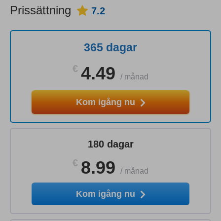
Prissättning
7.2
365 dagar
€
4.49
/
månad
Kom igång nu
180 dagar
€
8.99
/
månad
Kom igång nu