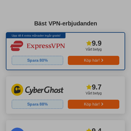
Bäst VPN-erbjudanden
Upp till 4 extra månader ingår gratis!
9.9
Vårt betyg
Spara
80
%
Köp här!
9.7
Vårt betyg
Spara
88
%
Köp här!
9.4