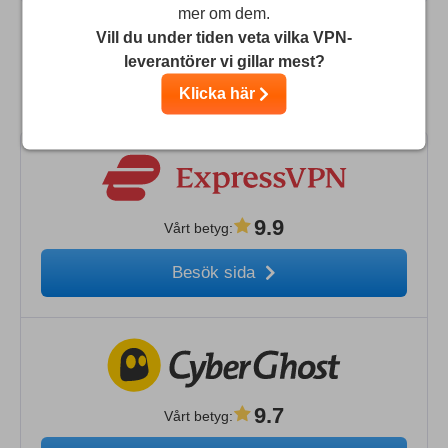
mer om dem.
Vill du under tiden veta vilka VPN-
leverantörer vi gillar mest?
Jämför Global VPN med de bästa övriga
Klicka här
VPN-tjänsterna
9.9
Vårt betyg
:
Besök sida
9.7
Vårt betyg
: