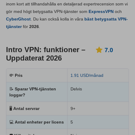
inom kort att tillhandahålla en detaljerad expertrecension som vi
Prissättning
9.9
gör med högt betygsatta VPN-tjänster som
ExpressVPN
och
Pålitlighet & support
8.0
CyberGhost
. Du kan också kolla in våra
bäst betygsatta VPN-
tjänster
för
2026
.
Intro VPN: funktioner –
7.0
Uppdaterat 2026
💸
Pris
1.91 USD/månad
📝
Sparar VPN-tjänsten
Delvis
loggar?
🖥
Antal servrar
9+
💻
Antal enheter per licens
5