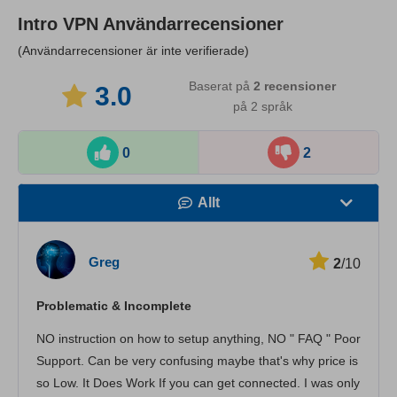
Intro VPN
Användarrecensioner
(Användarrecensioner är inte verifierade)
Baserat på
2
recensioner
3.0
på 2 språk
0
2
Allt
Hastighet
Greg
2
/10
Streaming
Problematic & Incomplete
Säkerhet
NO instruction on how to setup anything, NO " FAQ " Poor
Kundtjänst
Support. Can be very confusing maybe that's why price is
so Low. It Does Work If you can get connected. I was only