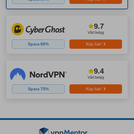
9.7
Vårt betyg
Spara
88
%
Köp här!
9.4
Vårt betyg
Spara
75
%
Köp här!