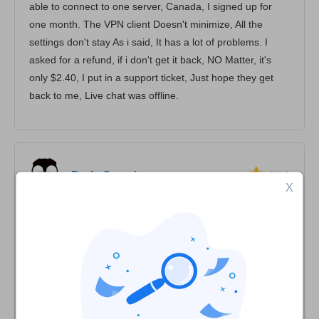
able to connect to one server, Canada, I signed up for
one month. The VPN client Doesn't minimize, All the
settings don't stay As i said, It has a lot of problems. I
asked for a refund, if i don't get it back, NO Matter, it's
only $2.40, I put in a support ticket, Just hope they get
back to me, Live chat was offline.
Paulo Guarniere
4
/10
X
Intro VPN Pago e Gratuito???
Enquanto não havia pago, funcionou perfeitamente por
24 horas, logo após entrar no site e efetuar o
pagamento, minha senha foi automaticamente
modificada, e onde havia escrito, limite 500 MB, passou a
ficar ilimitado. Porém, não consegui mais jogar PWI em