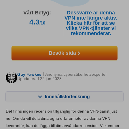
Vårt Betyg:
Dessvärre är denna
VPN inte längre aktiv.
4.3
Klicka här för att se
/10
vilka VPN-tjänster vi
rekommenderar.
Besök sida
Guy Fawkes
Anonyma cybersäkerhetsexperter
Uppdaterad 22 jun 2023
Innehållsförteckning
Innehåll:
Vårt betyg:
Det finns ingen recension tillgänglig för denna VPN-tjänst just
Viktiga funktioner
7.0
nu. Om du vill dela dina egna erfarenheter av denna VPN-
leverantör, kan du lägga till din användarrecension. Vi kommer
Installation och appar
8.0