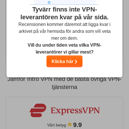
nenhuma das opções de localidade do Intro VPN, pois
Tyvärr finns inte VPN-
fica dando disconnect direto, como se estivesse usando
leverantören kvar på vår sida.
meu provedor normal aqui do Brasil. Então, tive que
Recensionen kommer däremot att ligga kvar i
voltar para o Hide Me, pois até agora tem funcionado
arkivet på vår hemsida för andra som vill veta
sem dar disconnect hora alguma. Vou entrar em contato
mer om dem.
com o suporte para ver se existe uma explicação lógica
Vill du under tiden veta vilka VPN-
para isso!
leverantörer vi gillar mest?
Klicka här
Jämför Intro VPN med de bästa övriga VPN-
tjänsterna
9.9
Vårt betyg
: