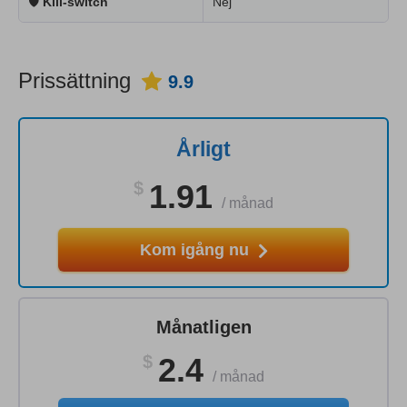
🛡
Kill-switch
Nej
Prissättning
9.9
Årligt
$
1.91
/
månad
Kom igång nu
Månatligen
$
2.4
/
månad