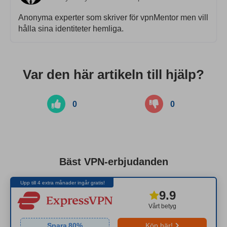
Anonyma experter som skriver för vpnMentor men vill
hålla sina identiteter hemliga.
Var den här artikeln till hjälp?
0
0
Bäst VPN-erbjudanden
Upp till 4 extra månader ingår gratis!
9.9
Vårt betyg
Spara
80
%
Köp här!