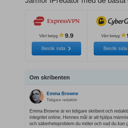
Jämför iPredator med de bästa 
9.9
Vårt betyg
:
Vårt betyg
:
Besök sida
Besök sid
Om skribenten
Emma Browne
Tidigare redaktör
Emma Browne är en tidigare skribent och redaktö
integritet online. Hennes mål är att hjälpa männis
och säkerhetsproblem du möter och vad du kan göra