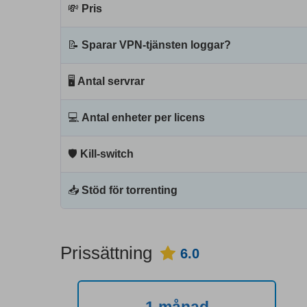
💸
Pris
📝
Sparar VPN-tjänsten loggar?
🖥
Antal servrar
💻
Antal enheter per licens
🛡
Kill-switch
📥
Stöd för torrenting
Prissättning
6.0