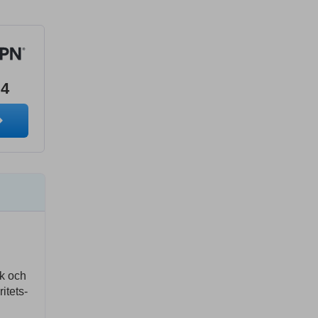
.4
ik och
itets-