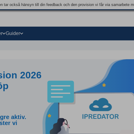
en tar också hänsyn till din feedback och den provision vi får via samarbete 
r
Guider
sion 2026
öp
re aktiv.
ster vi