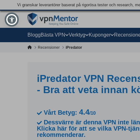
Vi granskar leverantörer baserat på rigorösa tester och research, m
Blogg
Bästa VPN
Verktyg
Kuponger
Recensione
Recensioner
iPredator
iPredator VPN Recen
- Bra att veta innan k
4.4
Vårt Betyg:
/10
Dessvärre är denna VPN inte läng
Klicka här för att se vilka VPN-tjän
rekommenderar.