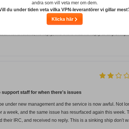
andra som vill veta mer om dem.
management have not had to work for nearly the last month. No
Vill du under tiden veta vilka VPN-leverantörer vi gillar mest
. Basically, they have no customer service and no clue how to fi
Klicka här
ll be dead by next year. Pissed off I still have a few months of
" team for a refund, no reply, like there was no reply to any of my
support staff for when there's issues
o be under new management and the service is now awful. Not lo
r a week, and the same issue has resurfaced again this week. T
their IRC, and received no reply. This is a sinking ship don't w