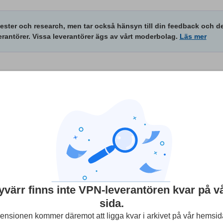
tester och research, men tar också hänsyn till din feedback och d
erantörer. Vissa leverantörer ägs av vårt moderbolag.
Läs mer
ner
(Användarrecensioner är inte verifierade)
åk
5
Streaming
Säkerhet
Kundtjäns
yvärr finns inte VPN-leverantören kvar på v
sida.
nsionen kommer däremot att ligga kvar i arkivet på vår hemsid
oid at all costs