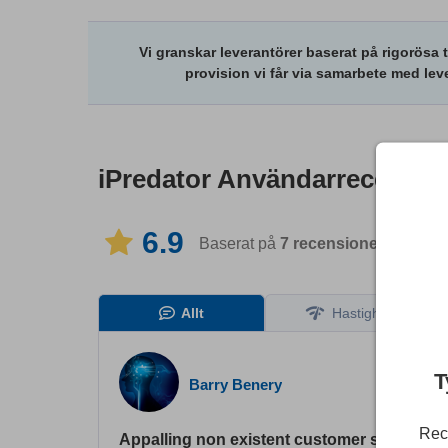
Vi granskar leverantörer baserat på rigorösa 
provision vi får via samarbete med lev
iPredator
Användarrecensio
6.9
Baserat på
7
recensioner
på 2 spr
Allt
Hastighet
T
Barry Benery
Rece
Appalling non existent customer service. Av