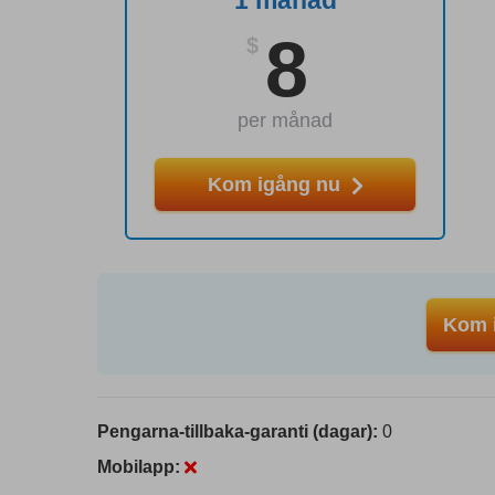
1 månad
8
$
per månad
Kom igång nu
Kom i
Pengarna-tillbaka-garanti (dagar):
0
Mobilapp: