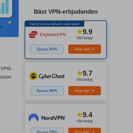
Bäst VPN-erbjudanden
Upp till 4 extra månader ingår gratis!
9.9
Vårt betyg
Spara
80
%
Köp här!
a VPN-
9.7
ension
Vårt betyg
Spara
88
%
Köp här!
9.4
Vårt betyg
Spara
75
%
Köp här!