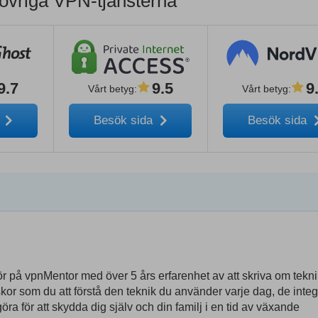
övriga VPN-tjänsterna
9.7
9.5
9
Vårt betyg
:
Vårt betyg
:
a
Besök sida
Besök sida
r på vpnMentor med över 5 års erfarenhet av att skriva om tekn
kor som du att förstå den teknik du använder varje dag, de integr
 för att skydda dig själv och din familj i en tid av växande