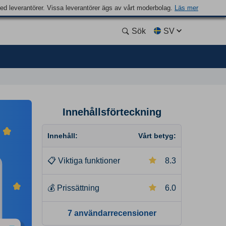
med leverantörer. Vissa leverantörer ägs av vårt moderbolag.
Läs mer
Sök
SV
Innehållsförteckning
Innehåll:
Vårt betyg:
📋
Viktiga funktioner
8.3
💰
Prissättning
6.0
7 användarrecensioner