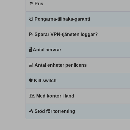
💸
Pris
📆
Pengarna-tillbaka-garanti
📝
Sparar VPN-tjänsten loggar?
🖥
Antal servrar
💻
Antal enheter per licens
🛡
Kill-switch
🗺
Med kontor i land
📥
Stöd för torrenting