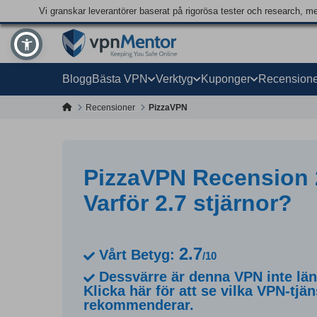
Vi granskar leverantörer baserat på rigorösa tester och research, m
Blogg
Bästa VPN
Verktyg
Kuponger
Recensione
Recensioner
PizzaVPN
PizzaVPN Recension 
Varför 2.7 stjärnor?
2.7
Vårt Betyg:
/10
Dessvärre är denna VPN inte läng
Klicka här för att se vilka VPN-tjän
rekommenderar.