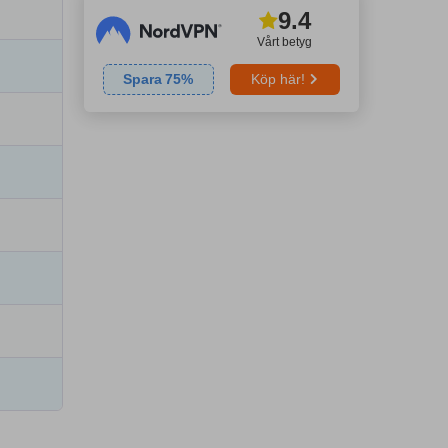
9.4
Vårt betyg
Spara
75
%
Köp här!