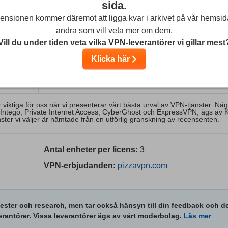
sida.
nsionen kommer däremot att ligga kvar i arkivet på vår hemsid
andra som vill veta mer om dem.
Vill du under tiden veta vilka VPN-leverantörer vi gillar mest
9.7
9.5
9
Vårt betyg
:
Vårt betyg
:
Klicka här
a
Besök sida
Besök sida
iktiga för oss när vi presenterar vårt bästa urval av VPN-tjänster. Nå
e Intego, Private Internet Access, CyberGhost och ExpressVPN, ägs av 
ter vi väljer är hämtade från en utförlig granskning av recensenten.
Antal enheter per licens:
3
VPN-erbjudanden:
pizzavpn.com
tester och research, men tar också hänsyn till din feedback och d
erantörer. Vissa leverantörer ägs av vårt moderbolag.
Läs mer