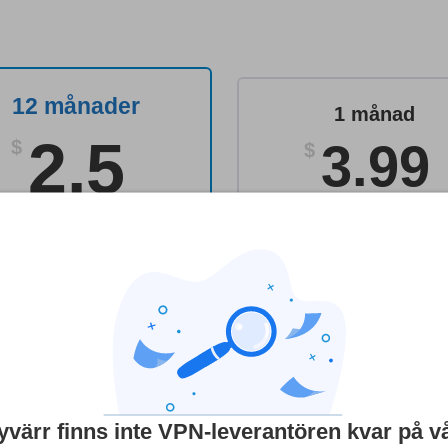
12 månader
1 månad
2.5
3.99
$
$
per månad
per månad
Kom igång nu
Kom igång nu
 övriga VPN-tjänsterna
yvärr finns inte VPN-leverantören kvar på v