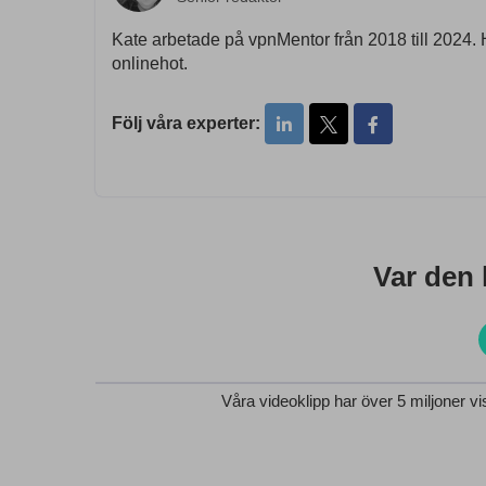
Kate arbetade på vpnMentor från 2018 till 2024. H
onlinehot.
Följ våra experter:
Var den h
Våra videoklipp har över 5 miljoner v