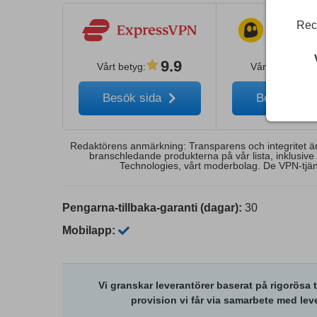
Rece
9.9
Vårt betyg
:
Vårt betyg
:
Besök sida
Besök sid
Redaktörens anmärkning: Transparens och integritet är v
branschledande produkterna på vår lista, inklusiv
Technologies, vårt moderbolag. De VPN-tjäns
Pengarna-tillbaka-garanti (dagar):
30
Mobilapp:
Vi granskar leverantörer baserat på rigorösa 
provision vi får via samarbete med lev