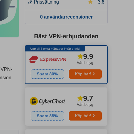
💰
Prissättning
3.6
0 användarrecensioner
Bäst VPN-erbjudanden
Upp till 4 extra månader ingår gratis!
9.9
Vårt betyg
a VPN-
Spara
80
%
Köp här!
ension
9.7
Vårt betyg
Spara
88
%
Köp här!