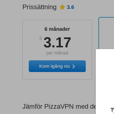
Prissättning
3.6
6 månader
3.17
$
per månad
Kom igång nu
Jämför PizzaVPN med de bästa
T