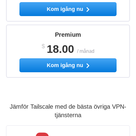
Kom igång nu
Premium
$
18.00
/
månad
Kom igång nu
Jämför Tailscale med de bästa övriga VPN-
tjänsterna