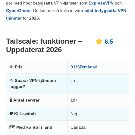
gör med högt betygsatta VPN-tjänster som
ExpressVPN
och
Pålitlighet & support
4.3
CyberGhost
. Du kan också kolla in våra
bäst betygsatta VPN-
tjänster
för
2026
.
Tailscale: funktioner –
6.5
Uppdaterat 2026
💸
Pris
0 USD/månad
📝
Sparar VPN-tjänsten
Ja
loggar?
🖥
Antal servrar
18+
🛡
Kill-switch
Nej
🗺
Med kontor i land
Canada