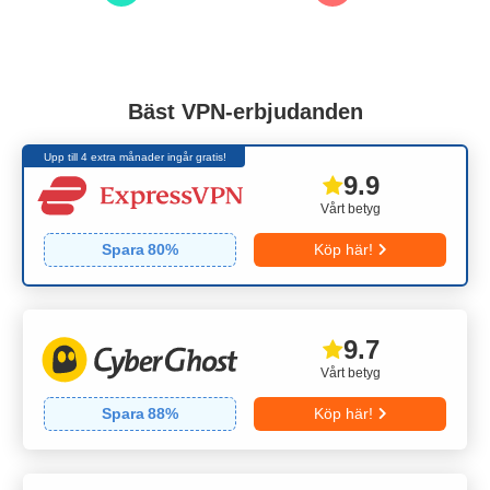
Bäst VPN-erbjudanden
Upp till 4 extra månader ingår gratis!
9.9
Vårt betyg
Spara
80
%
Köp här!
9.7
Vårt betyg
Spara
88
%
Köp här!