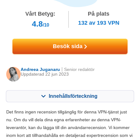
Vårt Betyg:
På plats
4.8
132
av
193
VPN
/10
Besök sida
Andreea Juganaru
Senior redaktör
Uppdaterad 22 jun 2023
Innehållsförteckning
Innehåll:
Vårt betyg:
Det finns ingen recension tillgänglig för denna VPN-tjänst just
Viktiga funktioner
6.5
nu. Om du vill dela dina egna erfarenheter av denna VPN-
leverantör, kan du lägga till din användarrecension. Vi kommer
Installation och appar
6.3
inom kort att tillhandahålla en detaljerad expertrecension som vi
Prissättning
2.3