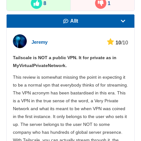
8
1
Allt
Hastighet
Jeremy
10
/10
Streaming
Tailscale is NOT a public VPN. It for private as in
Säkerhet
MyVirtualPrivateNetwork.
Kundtjänst
This review is somewhat missing the point in expecting it
to be a normal vpn that everybody thinks of for streaming.
The VPN acronym has been bastardised in this era. This
is a VPN in the true sense of the word, a Very Private
Network and what its meant to be when VPN was coined
in the first instance. It only belongs to the user who sets it
up. The server belongs to the user NOT to some
company who has hundreds of global server presence.
With Tailscale, you can actually stream through it, the