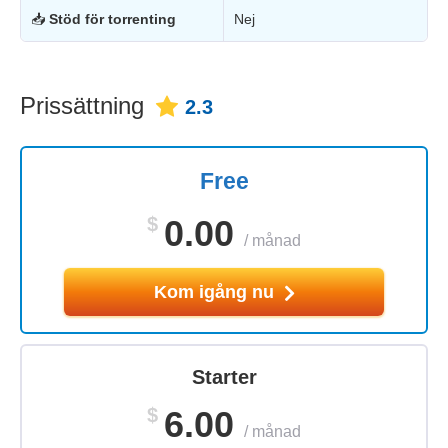
📥
Stöd för torrenting
Nej
Prissättning
2.3
Free
$
0.00
/
månad
Kom igång nu
Starter
$
6.00
/
månad