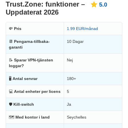
Trust.Zone: funktioner –
5.0
Uppdaterat 2026
💸
Pris
1.99 EUR/månad
📆
Pengarna-tillbaka-
10 Dagar
garanti
📝
Sparar VPN-tjänsten
Nej
loggar?
🖥
Antal servrar
180+
💻
Antal enheter per licens
5
🛡
Kill-switch
Ja
🗺
Med kontor i land
Seychelles