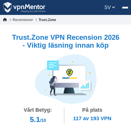
SV
Recensioner
Trust.Zone
Trust.Zone VPN Recension 2026
- Viktig läsning innan köp
Vårt Betyg:
På plats
5.1
117
av
193
VPN
/10