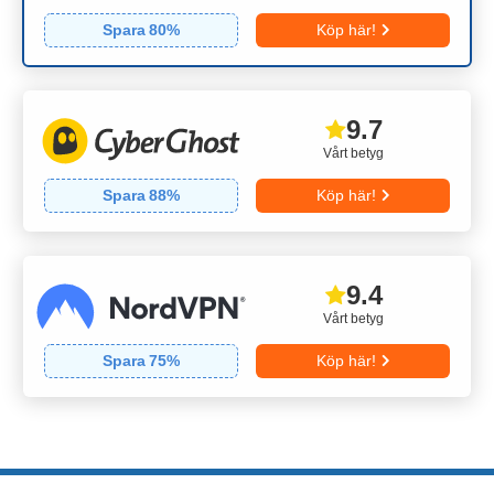
Spara
80
%
Köp här!
9.7
Vårt betyg
Spara
88
%
Köp här!
9.4
Vårt betyg
Spara
75
%
Köp här!