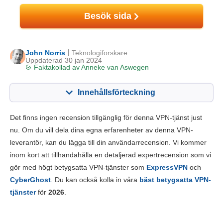
Besök sida
John Norris
Teknologiforskare
Uppdaterad 30 jan 2024
Faktakollad av
Anneke van Aswegen
Innehållsförteckning
Innehåll:
Vårt betyg:
Det finns ingen recension tillgänglig för denna VPN-tjänst just
Viktiga funktioner
5.0
nu. Om du vill dela dina egna erfarenheter av denna VPN-
leverantör, kan du lägga till din användarrecension. Vi kommer
Installation och appar
5.4
inom kort att tillhandahålla en detaljerad expertrecension som vi
Prissättning
7.0
gör med högt betygsatta VPN-tjänster som
ExpressVPN
och
Pålitlighet & support
6.0
CyberGhost
. Du kan också kolla in våra
bäst betygsatta VPN-
tjänster
för
2026
.