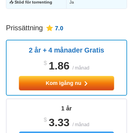
📥
Stöd för torrenting
Ja
Prissättning
7.0
2 år + 4 månader Gratis
$
1.86
/
månad
Kom igång nu
1 år
$
3.33
/
månad