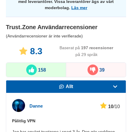
med leverantörer. Vissa leverantörer ägs av vårt
moderbolag.
Läs mer
Trust.Zone
Användarrecensioner
(Användarrecensioner är inte verifierade)
Baserat på
197
recensioner
8.3
på 29 språk
158
39
Allt
Hastighet
Danne
10
/10
Streaming
Pålitlig VPN
Säkerhet
Jag har använt trustzone i snart 3 år. Den gör verkligen