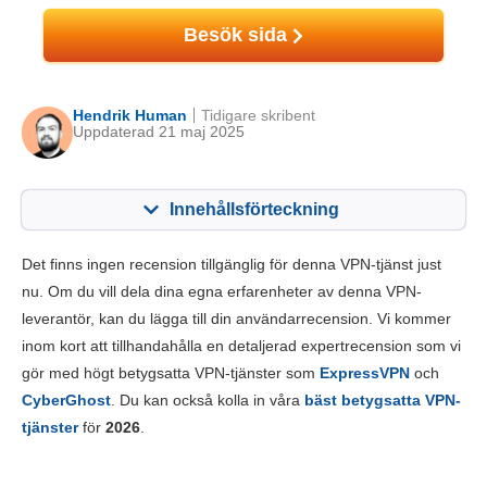
Besök sida
Hendrik Human
Tidigare skribent
Uppdaterad 21 maj 2025
Innehållsförteckning
Innehåll:
Vårt betyg:
Det finns ingen recension tillgänglig för denna VPN-tjänst just
Viktiga funktioner
4.8
nu. Om du vill dela dina egna erfarenheter av denna VPN-
leverantör, kan du lägga till din användarrecension. Vi kommer
Installation och appar
8.4
inom kort att tillhandahålla en detaljerad expertrecension som vi
Prissättning
8.6
gör med högt betygsatta VPN-tjänster som
ExpressVPN
och
Pålitlighet & support
7.0
CyberGhost
. Du kan också kolla in våra
bäst betygsatta VPN-
tjänster
för
2026
.