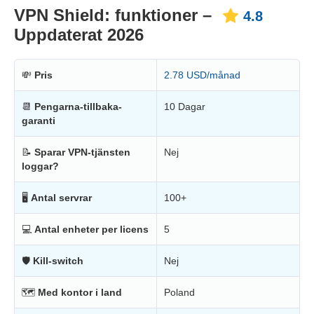
VPN Shield: funktioner –
4.8
Uppdaterat 2026
💸
Pris
2.78 USD/månad
📆
Pengarna-tillbaka-
10 Dagar
garanti
📝
Sparar VPN-tjänsten
Nej
loggar?
🖥
Antal servrar
100+
💻
Antal enheter per licens
5
🛡
Kill-switch
Nej
🗺
Med kontor i land
Poland