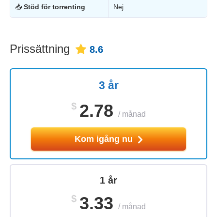
📥
Stöd för torrenting
Nej
Prissättning
8.6
3 år
$
2.78
/
månad
Kom igång nu
1 år
$
3.33
/
månad