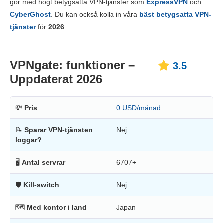
gör med högt betygsatta VPN-tjänster som
ExpressVPN
och
Pålitlighet & support
2.0
CyberGhost
. Du kan också kolla in våra
bäst betygsatta VPN-
tjänster
för
2026
.
VPNgate: funktioner –
3.5
Uppdaterat 2026
💸
Pris
0 USD/månad
📝
Sparar VPN-tjänsten
Nej
loggar?
🖥
Antal servrar
6707+
🛡
Kill-switch
Nej
🗺
Med kontor i land
Japan