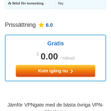
📥
Stöd för torrenting
Nej
Prissättning
6.0
Gratis
$
0.00
/
månad
Kom igång nu
Jämför VPNgate med de bästa övriga VPN-