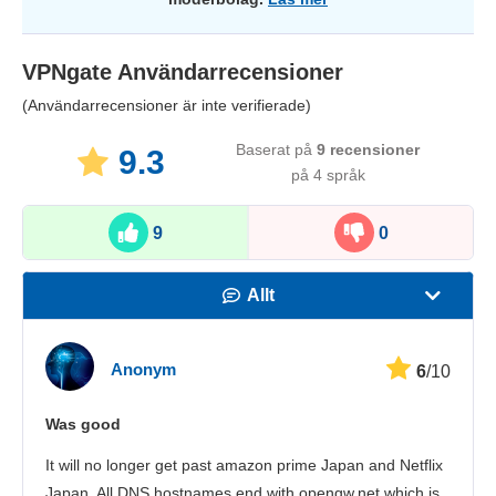
VPNgate
Användarrecensioner
(Användarrecensioner är inte verifierade)
Baserat på
9
recensioner
9.3
på 4 språk
9
0
Allt
Hastighet
Anonym
6
/10
Streaming
Was good
Säkerhet
It will no longer get past amazon prime Japan and Netflix
Kundtjänst
Japan. All DNS hostnames end with opengw.net which is