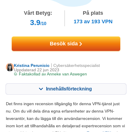
Vårt Betyg:
På plats
3.9
173
av
193
VPN
/10
Besök sida
Kristina Perunicic
Cybersäkerhetsspecialist
Uppdaterad 22 jun 2023
Faktakollad av
Anneke van Aswegen
Innehållsförteckning
Innehåll:
Vårt betyg:
Det finns ingen recension tillgänglig för denna VPN-tjänst just
Viktiga funktioner
3.5
nu. Om du vill dela dina egna erfarenheter av denna VPN-
leverantör, kan du lägga till din användarrecension. Vi kommer
Installation och appar
3.0
inom kort att tillhandahålla en detaljerad expertrecension som vi
Prissättning
6.0