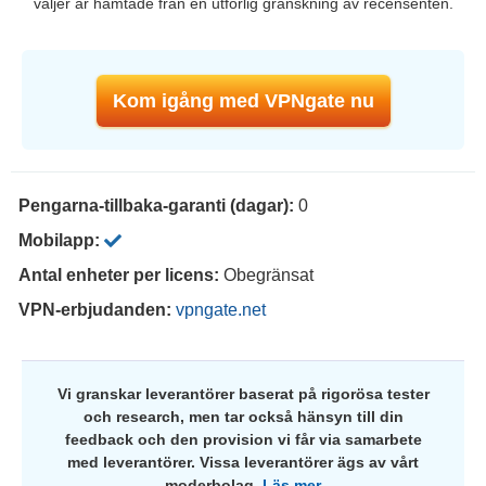
väljer är hämtade från en utförlig granskning av recensenten.
Kom igång med VPNgate nu
Pengarna-tillbaka-garanti (dagar):
0
Mobilapp:
Antal enheter per licens:
Obegränsat
VPN-erbjudanden:
vpngate.net
Vi granskar leverantörer baserat på rigorösa tester
och research, men tar också hänsyn till din
feedback och den provision vi får via samarbete
med leverantörer. Vissa leverantörer ägs av vårt
moderbolag.
Läs mer