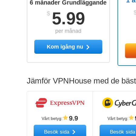
1 
6 månader Grundläggande
5.99
$
per månad
Kom igång nu
Jämför VPNHouse med de bästa
9.9
Vårt betyg
:
Vårt betyg
:
Besök sida
Besök sid