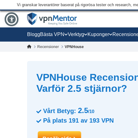
Vi granskar leverantörer baserat på rigorösa tester och research, m
Blogg
Bästa VPN
Verktyg
Kuponger
Recensione
Recensioner
VPNHouse
VPNHouse Recension
Varför 2.5 stjärnor?
2.5
Vårt Betyg:
/10
På plats
191
av
193
VPN