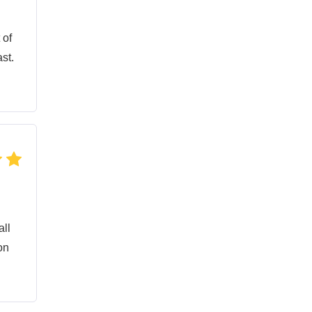
 of
st.
all
on