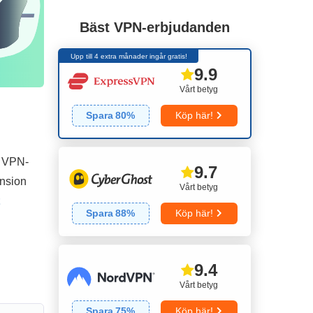
Bäst VPN-erbjudanden
Upp till 4 extra månader ingår gratis!
9.9
Vårt betyg
Spara
80
%
Köp här!
a VPN-
9.7
ension
Vårt betyg
Spara
88
%
Köp här!
9.4
Vårt betyg
Spara
75
%
Köp här!