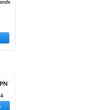
ande
.4