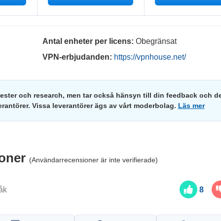
Antal enheter per licens:
Obegränsat
VPN-erbjudanden:
https://vpnhouse.net/
tester och research, men tar också hänsyn till din feedback och d
erantörer. Vissa leverantörer ägs av vårt moderbolag.
Läs mer
ioner
(Användarrecensioner är inte verifierade)
åk
8