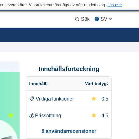
med leverantörer. Vissa leverantörer ägs av vårt moderbolag.
Läs mer
Sök
SV
Innehållsförteckning
Innehåll:
Vårt betyg:
📋
Viktiga funktioner
0.5
💰
Prissättning
4.5
8 användarrecensioner