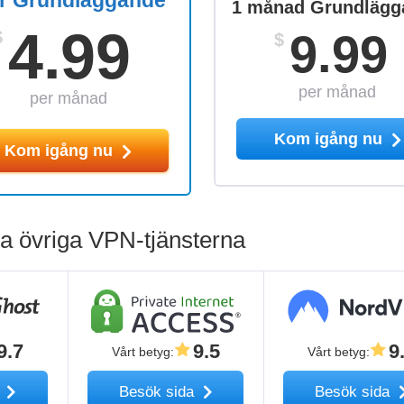
år Grundläggande
1 månad Grundlägg
4.99
9.99
$
$
per månad
per månad
Kom igång nu
Kom igång nu
 övriga VPN-tjänsterna
9.7
9.5
9
Vårt betyg
:
Vårt betyg
:
a
Besök sida
Besök sida