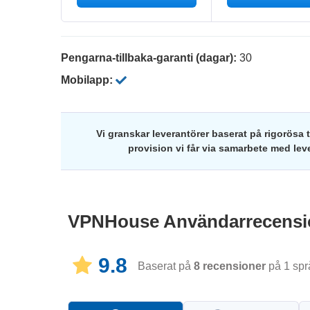
Pengarna-tillbaka-garanti (dagar):
30
Mobilapp:
Vi granskar leverantörer baserat på rigorösa 
provision vi får via samarbete med lev
VPNHouse
Användarrecens
9.8
Baserat på
8
recensioner
på 1 spr