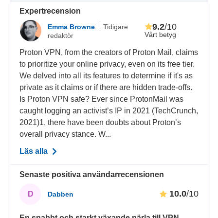
Expertrecension
9.2
/10
Emma Browne
Tidigare
Vårt betyg
redaktör
Proton VPN, from the creators of Proton Mail, claims
to prioritize your online privacy, even on its free tier.
We delved into all its features to determine if it's as
private as it claims or if there are hidden trade-offs.
Is Proton VPN safe? Ever since ProtonMail was
caught logging an activist’s IP in 2021 (TechCrunch,
2021)1, there have been doubts about Proton’s
overall privacy stance. W...
Läs alla
Senaste positiva användarrecensionen
10.0
/10
D
Dabben
En snabbt och starkt växande pärla till VPN