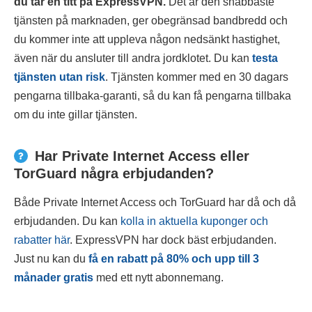
du tar en titt på ExpressVPN.
Det är den snabbaste
tjänsten på marknaden, ger obegränsad bandbredd och
du kommer inte att uppleva någon nedsänkt hastighet,
även när du ansluter till andra jordklotet. Du kan
testa
tjänsten utan risk
. Tjänsten kommer med en 30 dagars
pengarna tillbaka-garanti, så du kan få pengarna tillbaka
om du inte gillar tjänsten.
Har Private Internet Access eller
TorGuard några erbjudanden?
Både Private Internet Access och TorGuard har då och då
erbjudanden. Du kan
kolla in aktuella kuponger och
rabatter här
. ExpressVPN har dock bäst erbjudanden.
Just nu kan du
få en rabatt på
80
% och upp till 3
månader gratis
med ett nytt abonnemang.