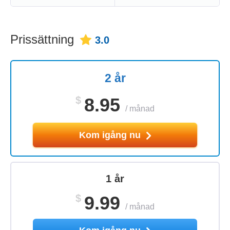
Prissättning
3.0
2 år
$
8.95
/
månad
Kom igång nu
1 år
$
9.99
/
månad