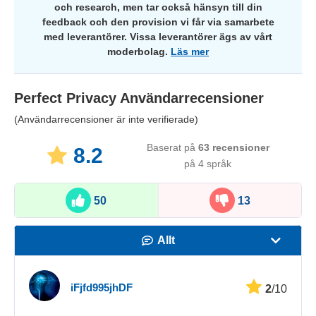
och research, men tar också hänsyn till din
feedback och den provision vi får via samarbete
med leverantörer. Vissa leverantörer ägs av vårt
moderbolag.
Läs mer
Perfect Privacy
Användarrecensioner
(Användarrecensioner är inte verifierade)
Baserat på
63
recensioner
8.2
på 4 språk
50
13
Allt
Hastighet
iFjfd995jhDF
2
/10
Streaming