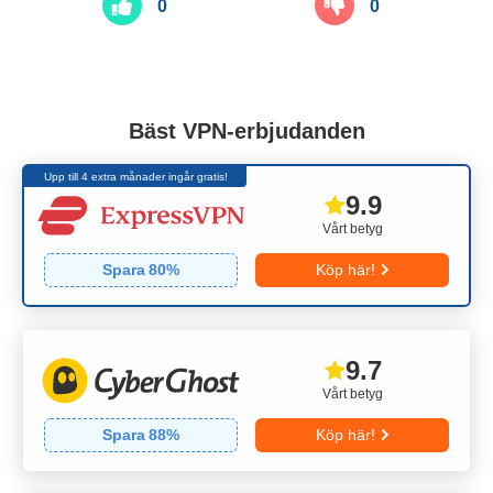
0
0
Bäst VPN-erbjudanden
Upp till 4 extra månader ingår gratis!
9.9
Vårt betyg
Spara
80
%
Köp här!
9.7
Vårt betyg
Spara
88
%
Köp här!