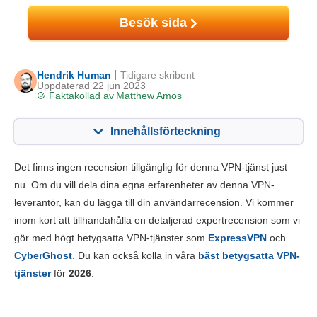
Besök sida
Hendrik Human
Tidigare skribent
Uppdaterad 22 jun 2023
Faktakollad av
Matthew Amos
Innehållsförteckning
Innehåll:
Vårt betyg:
Det finns ingen recension tillgänglig för denna VPN-tjänst just
Viktiga funktioner
6.0
nu. Om du vill dela dina egna erfarenheter av denna VPN-
leverantör, kan du lägga till din användarrecension. Vi kommer
Installation och appar
5.0
inom kort att tillhandahålla en detaljerad expertrecension som vi
Prissättning
3.0
gör med högt betygsatta VPN-tjänster som
ExpressVPN
och
Pålitlighet & support
2.0
CyberGhost
. Du kan också kolla in våra
bäst betygsatta VPN-
tjänster
för
2026
.