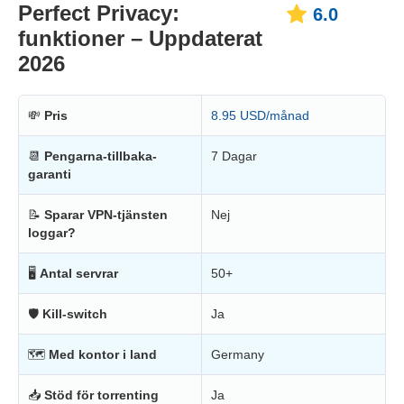
Perfect Privacy:
6.0
funktioner – Uppdaterat
2026
💸
Pris
8.95 USD/månad
📆
Pengarna-tillbaka-
7 Dagar
garanti
📝
Sparar VPN-tjänsten
Nej
loggar?
🖥
Antal servrar
50+
🛡
Kill-switch
Ja
🗺
Med kontor i land
Germany
📥
Stöd för torrenting
Ja