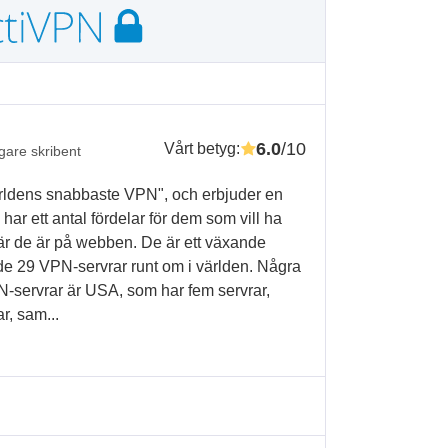
6.0
/10
Vårt betyg
:
igare skribent
ärldens snabbaste VPN", och erbjuder en
har ett antal fördelar för dem som vill ha
när de är på webben. De är ett växande
nde 29 VPN-servrar runt om i världen. Några
N-servrar är USA, som har fem servrar,
r, sam...