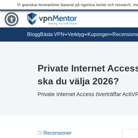
Vi granskar leverantörer baserat på rigorösa tester och research, m
Blogg
Bästa VPN
Verktyg
Kuponger
Recensione
Private Internet Acces
ska du välja 2026?
Private Internet Access överträffar Acti
Recensioner