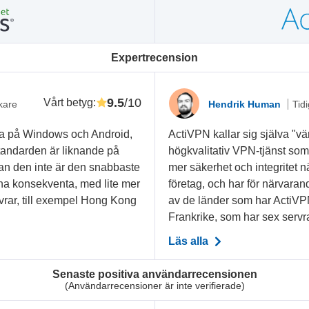
Expertrecension
9.5
/10
Vårt betyg
:
kare
Hendrik Human
Tid
llera på Windows och Android,
ActiVPN kallar sig själva "v
standarden är liknande på
högkvalitativ VPN-tjänst som 
an den inte är den snabbaste
mer säkerhet och integritet 
na konsekventa, med lite mer
företag, och har för närvara
rvrar, till exempel Hong Kong
av de länder som har ActiVP
Frankrike, som har sex servra
Läs alla
Senaste positiva användarrecensionen
(Användarrecensioner är inte verifierade)