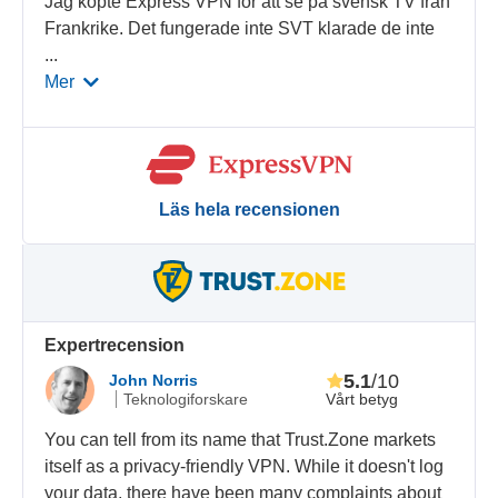
Jag köpte Express VPN för att se på svensk TV från
Frankrike. Det fungerade inte SVT klarade de inte
...
Mer
Läs hela recensionen
Expertrecension
5.1
/10
John Norris
Vårt betyg
Teknologiforskare
You can tell from its name that Trust.Zone markets
itself as a privacy-friendly VPN. While it doesn't log
your data, there have been many complaints about